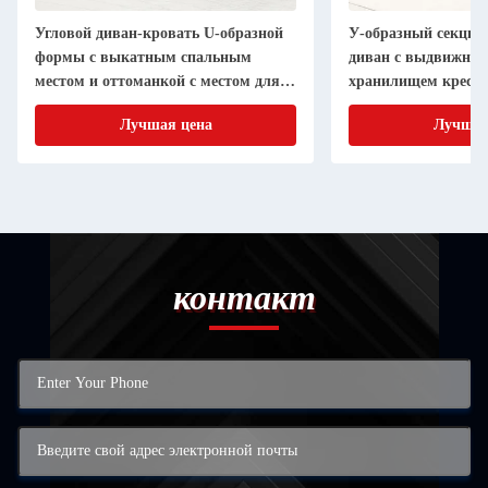
Угловой диван-кровать U-образной
У-образный секци
формы с выкатным спальным
диван с выдвижной
местом и оттоманкой с местом для
хранилищем кресло
хранения, серая ткань шерпа
ткань
Лучшая цена
Лучшая
контакт