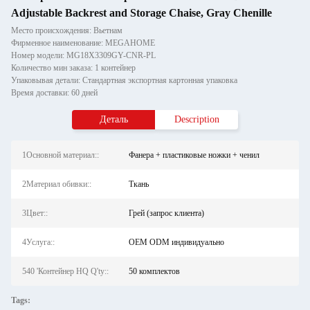
Adjustable Backrest and Storage Chaise, Gray Chenille
Место происхождения: Вьетнам
Фирменное наименование: MEGAHOME
Номер модели: MG18X3309GY-CNR-PL
Количество мин заказа: 1 контейнер
Упаковывая детали: Стандартная экспортная картонная упаковка
Время доставки: 60 дней
Деталь
Description
1Основной материал::
Фанера + пластиковые ножки + ченил
2Материал обивки::
Ткань
3Цвет::
Грей (запрос клиента)
4Услуга::
OEM ODM индивидуально
540 'Контейнер HQ Q'ty::
50 комплектов
Tags: