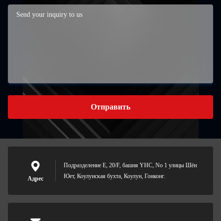
Отправить
Подразделение E, 20/F, башня YHC, No 1 улицы Шён
Юет, Коулунская бухта, Коулун, Гонконг.
Адрес