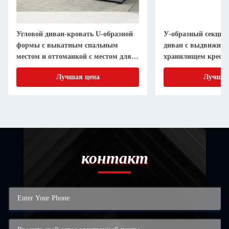
Угловой диван-кровать U-образной
У-образный секци
формы с выкатным спальным
диван с выдвижной
местом и оттоманкой с местом для
хранилищем кресло
хранения, серая ткань шерпа
ткань
Лучшая цена
Лучшая
контакт