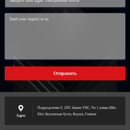
Отправить
Подразделение E, 20/F, башня YHC, No 1 улицы Шён
Юет, Коулунская бухта, Коулун, Гонконг.
Адрес