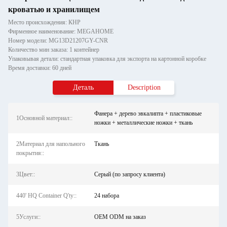
кроватью и хранилищем
Место происхождения: КНР
Фирменное наименование: MEGAHOME
Номер модели: MG13D21207GY-CNR
Количество мин заказа: 1 контейнер
Упаковывая детали: стандартная упаковка для экспорта на картонной коробке
Время доставки: 60 дней
Деталь
Description
Фанера + дерево эвкалипта + пластиковые
1Основной материал::
ножки + металлические ножки + ткань
2Материал для напольного
Ткань
покрытия::
3Цвет::
Серый (по запросу клиента)
440' HQ Container Q'ty::
24 набора
5Услуги::
OEM ODM на заказ