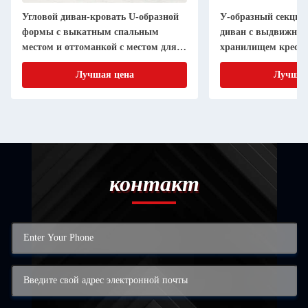
Угловой диван-кровать U-образной
У-образный секци
формы с выкатным спальным
диван с выдвижной
местом и оттоманкой с местом для
хранилищем кресло
хранения, серая ткань шерпа
ткань
Лучшая цена
Лучшая
контакт