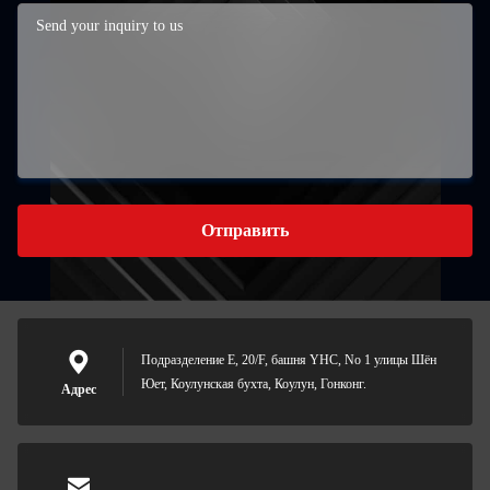
Отправить
Подразделение E, 20/F, башня YHC, No 1 улицы Шён
Юет, Коулунская бухта, Коулун, Гонконг.
Адрес