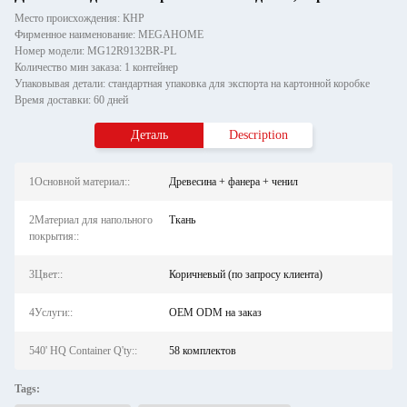
Место происхождения: КНР
Фирменное наименование: MEGAHOME
Номер модели: MG12R9132BR-PL
Количество мин заказа: 1 контейнер
Упаковывая детали: стандартная упаковка для экспорта на картонной коробке
Время доставки: 60 дней
Деталь
Description
1Основной материал::
Древесина + фанера + ченил
2Материал для напольного
Ткань
покрытия::
3Цвет::
Коричневый (по запросу клиента)
4Услуги::
OEM ODM на заказ
540' HQ Container Q'ty::
58 комплектов
Tags: