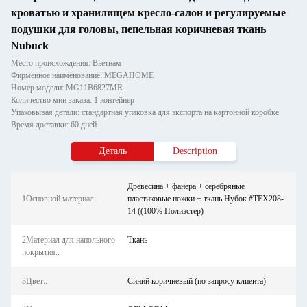
кроватью и хранилищем кресло-салон и регулируемые
подушки для головы, пепельная коричневая ткань
Nubuck
Место происхождения: Вьетнам
Фирменное наименование: MEGAHOME
Номер модели: MG11B6827MR
Количество мин заказа: 1 контейнер
Упаковывая детали: стандартная упаковка для экспорта на картонной коробке
Время доставки: 60 дней
Деталь
Description
Древесина + фанера + серебряные
1Основной материал::
пластиковые ножки + ткань Нубок #TEX208-
14 ((100% Полиэстер)
2Материал для напольного
Ткань
покрытия::
3Цвет::
Синий коричневый (по запросу клиента)