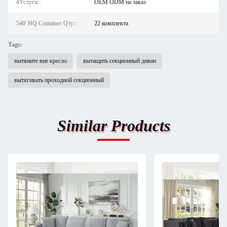
4Услуги::
OEM ODM на заказ
540' HQ Container Q'ty::
22 комплекта
Tags:
вытяните вне кресло
вытащить секционный диван
вытягивать проходной секционный
Similar Products