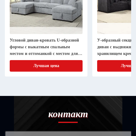
Угловой диван-кровать U-образной
У-образный секци
формы с выкатным спальным
диван с выдвижной
местом и оттоманкой с местом для
хранилищем кресло
хранения, серая ткань шерпа
ткань
Лучшая цена
Лучшая
контакт