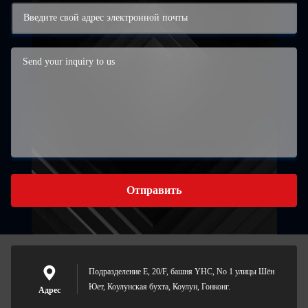
Отправить
Подразделение E, 20/F, башня YHC, No 1 улицы Шён
Юет, Коулунская бухта, Коулун, Гонконг.
Адрес