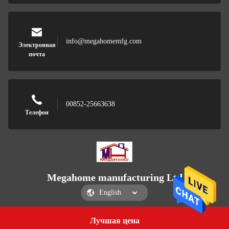
info@megahomemfg.com
Электронная
почта
00852-25663638
Телефон
Megahome manufacturing Ltd
Лучшая цена
Get a Quote
Megahome manufacturing Ltd