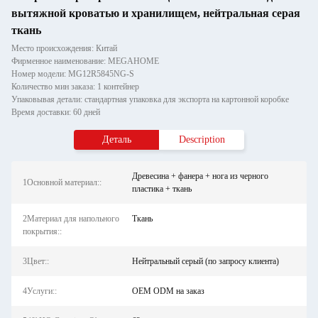
вытяжной кроватью и хранилищем, нейтральная серая
ткань
Место происхождения: Китай
Фирменное наименование: MEGAHOME
Номер модели: MG12R5845NG-S
Количество мин заказа: 1 контейнер
Упаковывая детали: стандартная упаковка для экспорта на картонной коробке
Время доставки: 60 дней
Деталь
Description
Древесина + фанера + нога из черного
1Основной материал::
пластика + ткань
2Материал для напольного
Ткань
покрытия::
3Цвет::
Нейтральный серый (по запросу клиента)
4Услуги::
OEM ODM на заказ